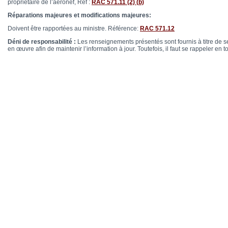
propriétaire de l’aéronef, Ref :
RAC 571.11 (2) (
b)
Réparations majeures et modifications majeures:
Doivent être rapportées au ministre. Référence:
RAC 571.12
Déni de responsabilité :
Les renseignements présentés sont fournis à titre de s
en œuvre afin de maintenir l’information à jour. Toutefois, il faut se rappeler e